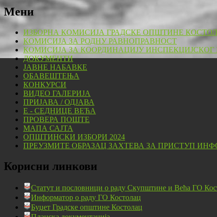
Мени
ИЗБОРНА КОМИСИЈА ГРАДСКЕ ОПШТИНЕ КОСТО
КОМИСИЈА ЗА РОДНУ РАВНОПРАВНОСТ
КОМИСИЈА ЗА КООРДИНАЦИЈУ ИНСПЕКЦИЈСКОГ
ДОКУМЕНТИ
ЈАВНЕ НАБАВКЕ
ОБАВЕШТЕЊА
КОНКУРСИ
ВИДЕО ГАЛЕРИЈА
ПРИЈАВА / ОДЈАВА
Е - СЕДНИЦЕ ВЕЋА
ПРОВЕРА ПОШТЕ
МАПА САЈТА
ОПШТИНСКИ ИЗБОРИ 2024
ПРЕУЗМИТЕ ОБРАЗАЦ ЗАХТЕВА ЗА ПРИСТУП ИНФ
Корисни линкови
Статут и пословници о раду Скупштине и Већа ГО Кос
Информатор о раду ГО Костолац
Буџет Градске општине Костолац
Планска документација