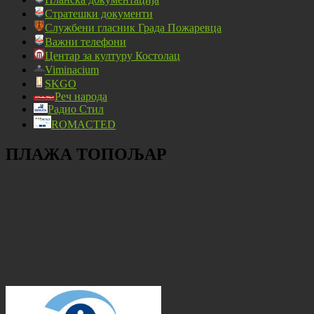
Стратешки документи
Службени гласник Града Пожаревца
Важни телефони
Центар за културу Костолац
Viminacium
SKGO
Реч народа
Радио Стил
ROMACTED
ПЛАЖА ТОПОЉАР