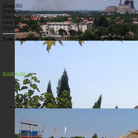
Данас
262
Јуче
3423
Ове недеље
16077
Овог Месеца
21520
Укупно
5029584
Ваша IP адреса је: 216.73.217.101
субота, 08 август 2026 01:41
Панорама Костолца
Scroll to top
Црква Св. Максима исповедника