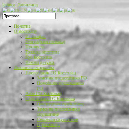
latinica
|
ћирилица
Почетна
O Костолцу
Историјат
Географски положај
Привреда
Градска општина
Грб Костолца
Важни датуми
Локална самоуправа
Председник ГО Костолац
Заменик председника ГО
Помоћник председника
ГО
Веће ГО Костолац
Скупштина ГО Костолац
Председник скупштине
Заменик председника
скупштине
Секретар скупштине
Одборници