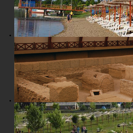
Плажа "Топољар" - Купалиште
Археолошко налазиште "Viminacium"