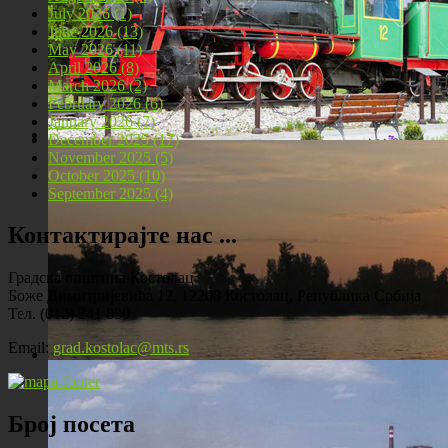
July 2026 (1)
June 2026 (13)
May 2026 (11)
April 2026 (8)
March 2026 (2)
February 2026 (6)
January 2026 (7)
December 2025 (17)
November 2025 (5)
Локомотива у центру Костолца
October 2025 (10)
September 2025 (4)
Контактирајте нас ...
Градска општина Костолац
Боже Димитријевића 12, 12208 Костолац, Република Србија
Тел. (012) 241 830
Email:
grad.kostolac@mts.rs
Костолац на Дунаву
Број посета