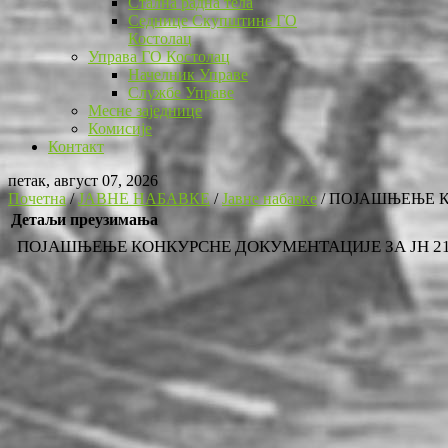
Стална радна тела
Седнице Скупштине ГО
Костолац
Управа ГО Костолац
Начелник Управе
Службе Управе
Месне заједнице
Комисије
Контакт
петак, август 07, 2026
Почетна
/
ЈАВНЕ НАБАВКЕ
/
Јавне набавке
/
ПОЈАШЊЕЊЕ КО
Детаљи преузимања
ПОЈАШЊЕЊЕ КОНКУРСНЕ ДОКУМЕНТАЦИЈЕ ЗА ЈН 21