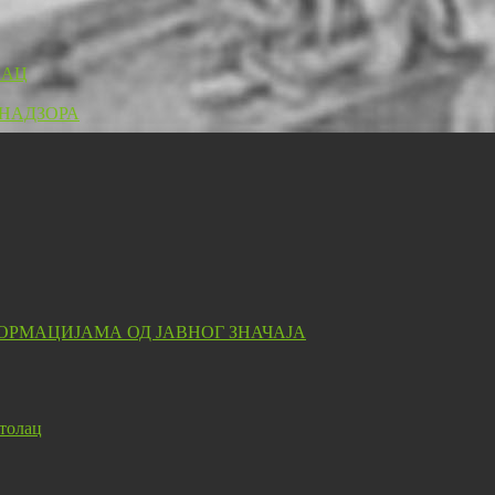
ЛАЦ
 НАДЗОРА
ОРМАЦИЈАМА ОД ЈАВНОГ ЗНАЧАЈА
толац