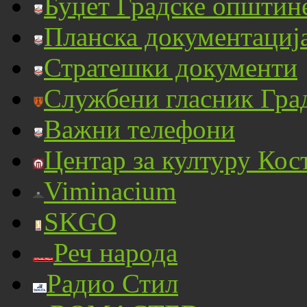
Буџет Градске општин
Планска документациј
Стратешки документи
Службени гласник Гра
Важни телефони
Центар за културу Кос
Viminacium
SKGO
Реч народа
Радио Стил