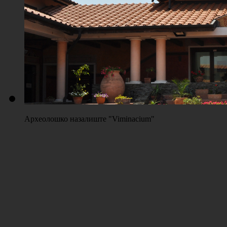
Плажа "Топољар" - Терени на песку
Археолошко назалиште "Viminacium"