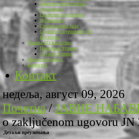
Заменик председника
скупштине
Секретар скупштине
Одборници
Стална радна тела
Седнице Скупштине ГО
Костолац
Управа ГО Костолац
Начелник Управе
Службе Управе
Месне заједнице
Комисије
Контакт
недеља, август 09, 2026
Почетна
/
ЈАВНЕ НАБАВ
o zaključenom ugovoru JN
Детаљи преузимања