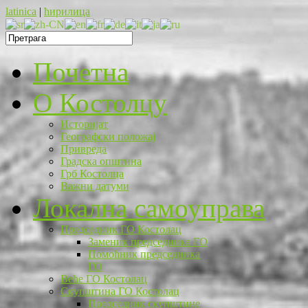
latinica
|
ћирилица
Почетна
O Костолцу
Историјат
Географски положај
Привреда
Градска општина
Грб Костолца
Важни датуми
Локална самоуправа
Председник ГО Костолац
Заменик председника ГО
Помоћник председника
ГО
Веће ГО Костолац
Скупштина ГО Костолац
Председник скупштине