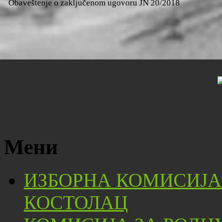
Obaveštenje o zaključenom ugovoru JN 20/2018
Мени
ИЗБОРНА КОМИСИЈА
КОСТОЛАЦ