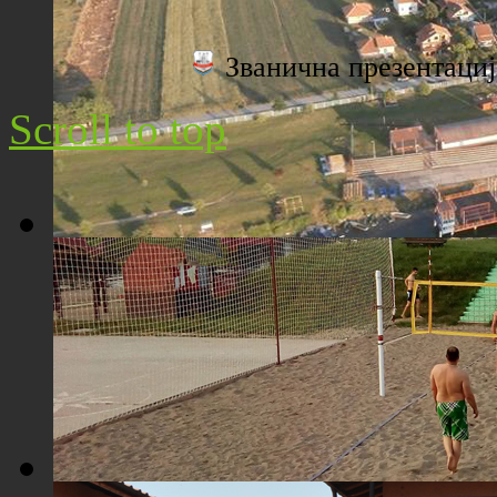
Плажа "Топољар" - Поглед са торња
Званична презентац
Scroll to top
Плажа "Топољар" - Поглед из ваздуха