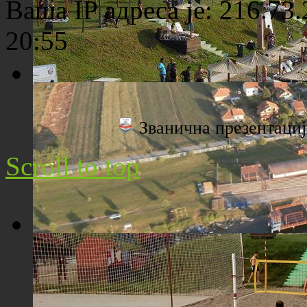
Ваша IP адреса је: 216.73
20:55
Плажа "Топољар" - Поглед са торња
Званична презентац
Scroll to top
Плажа "Топољар" - Поглед из ваздуха