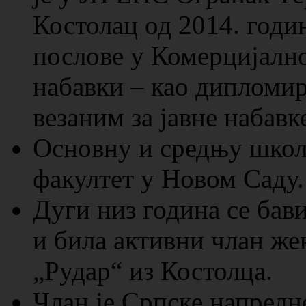
Костолац од 2014. годи
послове у Комерцијално
набавки – као дипломи
везаним за јавне набавк
Основну и средњу школу
факултет у Новом Саду.
Дуги низ година се бав
и била активни члан же
„Рудар“ из Костолца.
Члан је Српске напредне