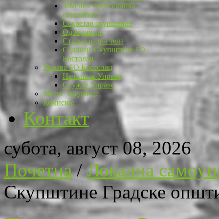
Заменик председника
скупштине
Секретар скупштине
Одборници
Стална радна тела
Седнице Скупштине ГО
Костолац
Управа ГО Костолац
Начелник Управе
Службе Управе
Месне заједнице
Комисије
Контакт
субота, август 08, 2026
Почетна
/
Локална самоуп
Скупштине Градске општ