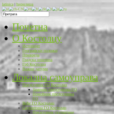
latinica
|
ћирилица
Почетна
O Костолцу
Историјат
Географски положај
Привреда
Градска општина
Грб Костолца
Важни датуми
Локална самоуправа
Председник ГО Костолац
Заменик председника ГО
Помоћник председника
ГО
Веће ГО Костолац
Скупштина ГО Костолац
Председник скупштине