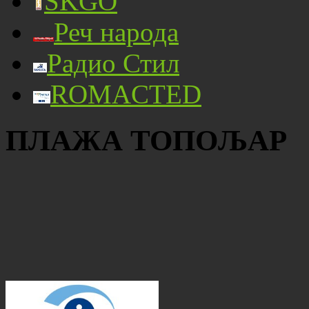
SKGO
Реч народа
Радио Стил
ROMACTED
ПЛАЖА ТОПОЉАР