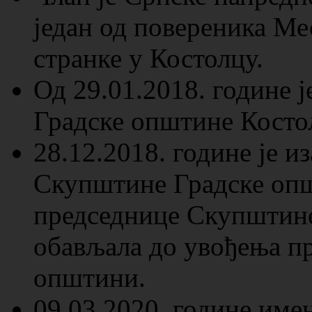
један од повереника М
странке у Костолцу.
Од 29.01.2018. године 
Градске општине Косто
28.12.2018. године је и
Скупштине Градске опш
председнице Скупштине
обављала до увођења пр
општини.
09.03.2020. године име