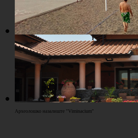
Плажа "Топољар" - Терени на песку
Археолошко назалиште "Viminacium"