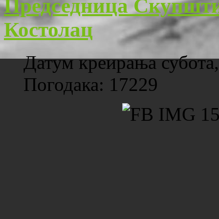
Председница Скупшти
Костолац
Датум креирања субота,
Погодака: 17229