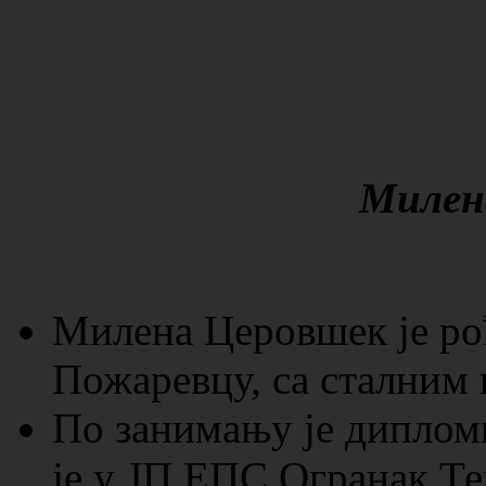
Милен
Милена Церовшек је рођ
Пожаревцу, са сталним
По занимању је диплом
је у ЈП ЕПС Огранак Т