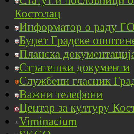
Костолац
Информатор о раду ГО
Буџет Градске општин
Планска документациј
Стратешки документи
Службени гласник Гра
Важни телефони
Центар за културу Кос
Viminacium