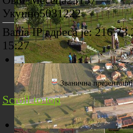
Археолошко налазиште "Viminacium"
Укупно
5031222
Ваша IP адреса је: 216.73
15:27
Плажа "Топољар" - Поглед са торња
Званична презентац
Scroll to top