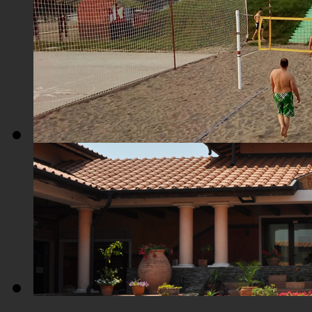
Плажа "Топољар" - Поглед из ваздуха
Плажа "Топољар" - Терени на песку