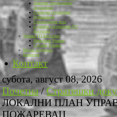
Заменик председника
скупштине
Секретар скупштине
Одборници
Стална радна тела
Седнице Скупштине ГО
Костолац
Управа ГО Костолац
Начелник Управе
Службе Управе
Месне заједнице
Комисије
Контакт
субота, август 08, 2026
Почетна
/
Стратешки док
ЛОКАЛНИ ПЛАН УПРА
ПОЖАРЕВАЦ