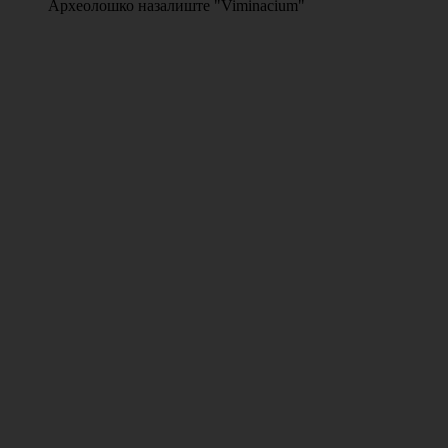
Археолошко назалиште "Viminacium"