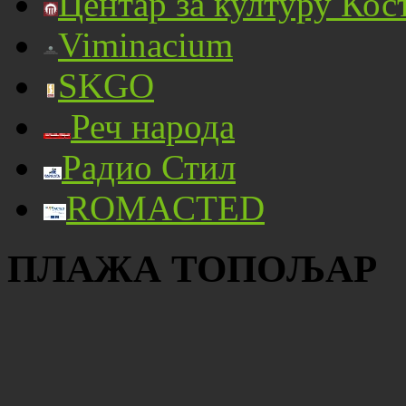
Центар за културу Кос
Viminacium
SKGO
Реч народа
Радио Стил
ROMACTED
ПЛАЖА ТОПОЉАР