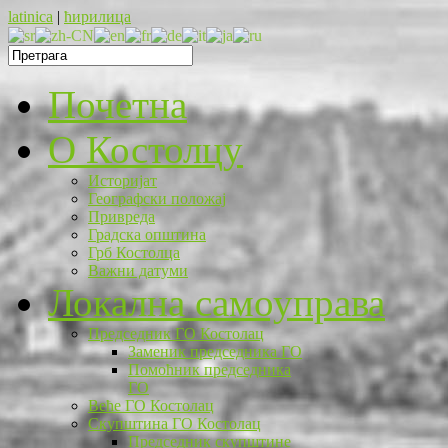
latinica
|
ћирилица
Почетна
O Костолцу
Историјат
Географски положај
Привреда
Градска општина
Грб Костолца
Важни датуми
Локална самоуправа
Председник ГО Костолац
Заменик председника ГО
Помоћник председника
ГО
Веће ГО Костолац
Скупштина ГО Костолац
Председник скупштине