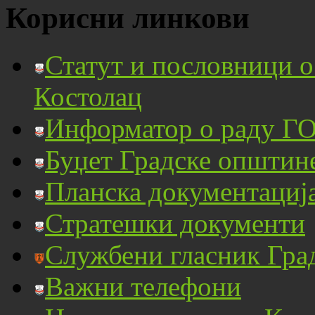
Корисни линкови
Статут и пословници 
Костолац
Информатор о раду ГО
Буџет Градске општин
Планска документациј
Стратешки документи
Службени гласник Гра
Важни телефони