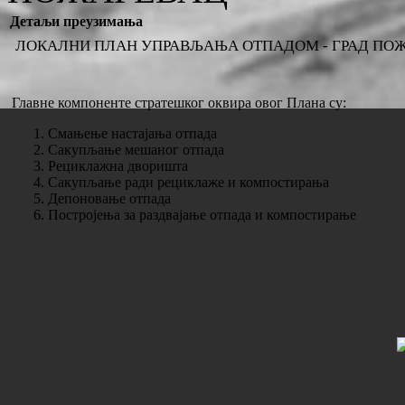
Детаљи преузимања
ЛОКАЛНИ ПЛАН УПРАВЉАЊА ОТПАДОМ - ГРАД ПО
Главне компоненте стратешког оквира овог Плана су:
Смањење настајања отпада
Сакупљање мешаног отпада
Рециклажна дворишта
Сакупљање ради рециклаже и компостирања
Депоновање отпада
Постројења за раздвајање отпада и компостирање