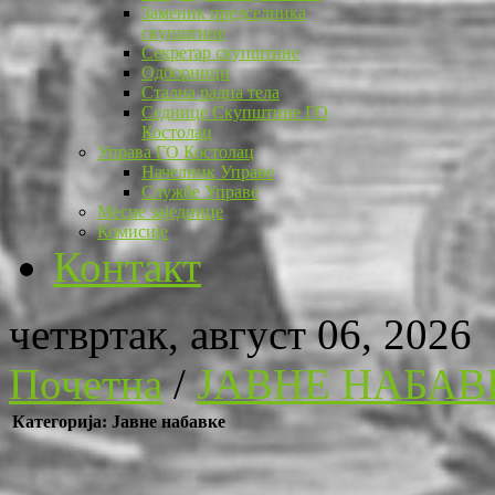
Заменик председника
скупштине
Секретар скупштине
Одборници
Стална радна тела
Седнице Скупштине ГО
Костолац
Управа ГО Костолац
Начелник Управе
Службе Управе
Месне заједнице
Комисије
Контакт
четвртак, август 06, 2026
Почетна
/
ЈАВНЕ НАБАВ
Категорија: Јавне набавке