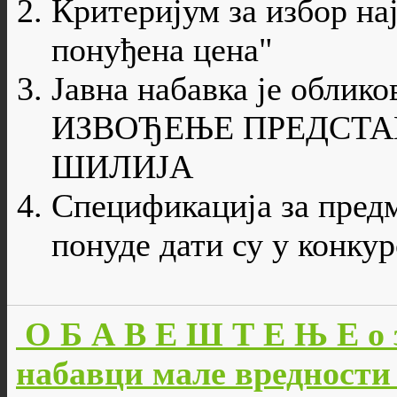
Критеријум за избор на
понуђена цена"
Јавна набавка је облико
ИЗВОЂЕЊЕ ПРЕДСТА
ШИЛИЈА
Спецификација за предм
понуде дати су у конку
О Б А В Е Ш Т Е Њ Е о 
набавци мале вредности 