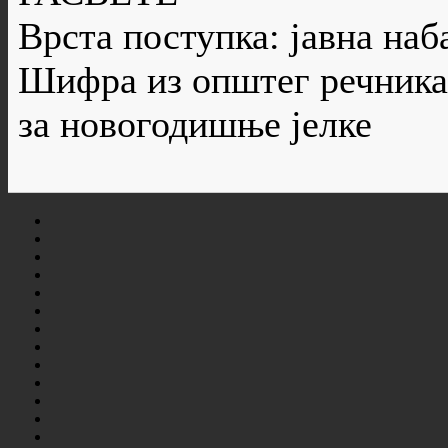
Врста поступка: јавна наб
Шифра из општег речника
за новогодишње јелке