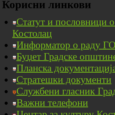
Корисни линкови
Статут и пословници 
Костолац
Информатор о раду ГО
Буџет Градске општин
Планска документациј
Стратешки документи
Службени гласник Гра
Важни телефони
Центар за културу Кос