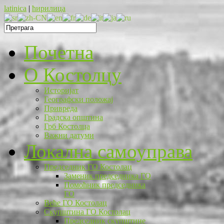
latinica
|
ћирилица
Почетна
O Костолцу
Историјат
Географски положај
Привреда
Градска општина
Грб Костолца
Важни датуми
Локална самоуправа
Председник ГО Костолац
Заменик председника ГО
Помоћник председника
ГО
Веће ГО Костолац
Скупштина ГО Костолац
Председник скупштине