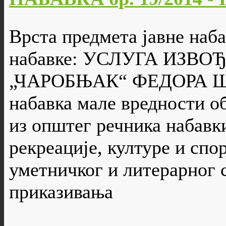
Врста предмета јавне наба
набавке: УСЛУГА ИЗВ
„ЧАРОБЊАК“ ФЕДОРА ШИЛ
набавка мале вредности о
из општег речника набавки
рекреације, културе и спо
уметничког и литерарног 
приказивања