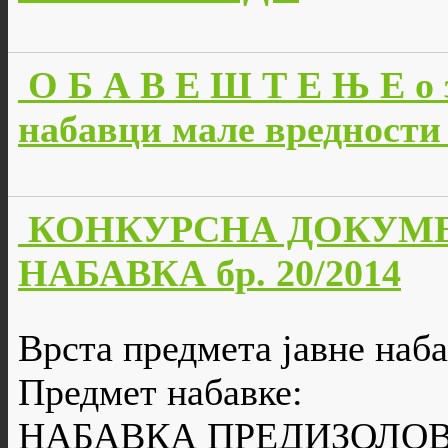
О Б А В Е Ш Т Е Њ Е о 
набавци мале вредности 
КОНКУРСНА ДОКУМЕ
НАБАВКА бр. 20/2014
Врста предмета јавне наба
Предмет набавке:
НАБАВКА ПРЕДИЗОЛОВ