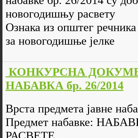
набавке бр. 26/2014 су до
новогодишњу расвету
Ознака из општег речника
за новогодишње јелке
КОНКУРСНА ДОКУМЕ
НАБАВКА бр. 26/2014
Врста предмета јавне наба
Предмет набавке: НА
РАСВЕТЕ