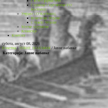
Стална радна тела
Седнице Скупштине ГО
Костолац
Управа ГО Костолац
Начелник Управе
Службе Управе
Месне заједнице
Комисије
Контакт
субота, август 08, 2026
Почетна
/
ЈАВНЕ НАБАВКЕ
/
Јавне набавке
Категорија: Јавне набавке