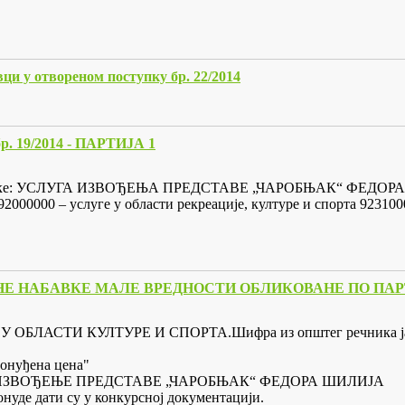
ци у отвореном поступку бр. 22/2014
19/2014 - ПАРТИЈА 1
 набавке: УСЛУГА ИЗВОЂЕЊА ПРЕДСТАВЕ „ЧАРОБЊАК“ ФЕДОРА Ш
2000000 – услуге у области рекреације, културе и спорта 923100
АБАВКЕ МАЛЕ ВРЕДНОСТИ ОБЛИКОВАНЕ ПО ПАРТИЈАМА 
 У ОБЛАСТИ КУЛТУРЕ И СПОРТА.Шифра из општег речника јавни
понуђена цена"
тија 1 – ИЗВОЂЕЊЕ ПРЕДСТАВЕ „ЧАРОБЊАК“ ФЕДОРА ШИЛИЈА
онуде дати су у конкурсној документацији.