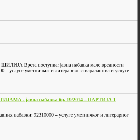
ИЛИЈА Врста поступка: јавна набавка мале вредности
00 – услуге уметничког и литерарног стваралаштва и услуге
- јавна набавка бр. 19/2014 – ПАРТИЈА 1
х набавки: 92310000 – услуге уметничког и литерарног