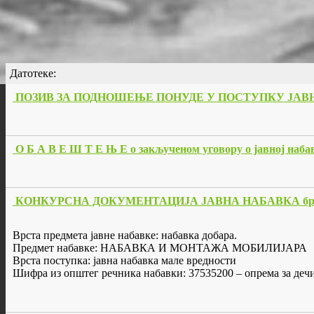
Датотеке:
ПОЗИВ ЗА ПОДНОШЕЊЕ ПОНУДЕ У ПОСТУПКУ ЈАВНЕ Н
О Б А В Е Ш Т Е Њ Е о закљученом уговору о јавној набав
КОНКУРСНА ДОКУМЕНТАЦИЈА ЈАВНА НАБАВКА бр. 
Врста предмета јавне набавке: набавка добара.
Предмет набавке: НАБАВКА И МОНТАЖА МОБИЛИЈАРА
Врста поступка: јавна набавка мале вредности
Шифра из општег речника набавки: 37535200 – опрема за деч