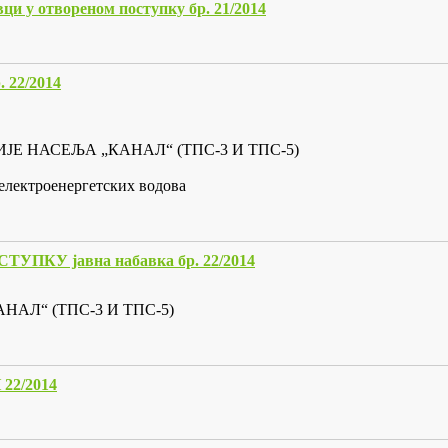
ци у отвореном поступку бр. 21/2014
22/2014
ЈЕ НАСЕЉА „КАНАЛ“ (ТПС-3 И ТПС-5)
електроенергетских водова
У јавна набавка бр. 22/2014
Л“ (ТПС-3 И ТПС-5)
2/2014