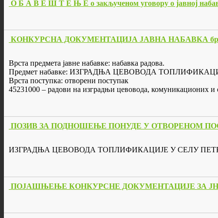
О Б А В Е Ш Т Е Њ Е о закљученом уговору о јавној набав
КОНКУРСНА ДОКУМЕНТАЦИЈА ЈАВНА НАБАВКА бр. 
Врста предмета јавне набавке: набавка радова.
Предмет набавке: ИЗГРАДЊА ЦЕВОВОДА ТОПЛИФИКАЦИ
Врста поступка: отворени поступак
45231000 – радови на изградњи цевовода, комуникационих и 
ПОЗИВ ЗА ПОДНОШЕЊЕ ПОНУДЕ У ОТВОРЕНОМ ПОСТУПК
ИЗГРАДЊА ЦЕВОВОДА ТОПЛИФИКАЦИЈЕ У СЕЛУ ПЕТКА
ПОЈАШЊЕЊЕ КОНКУРСНЕ ДОКУМЕНТАЦИЈЕ ЗА ЈН 2