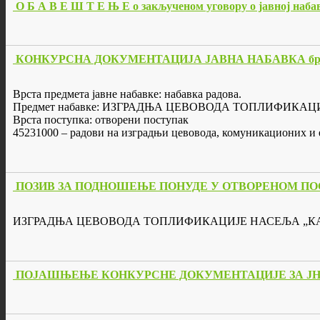
О Б А В Е Ш Т Е Њ Е о закљученом уговору о јавној набав
КОНКУРСНА ДОКУМЕНТАЦИЈА ЈАВНА НАБАВКА бр. 
Врста предмета јавне набавке: набавка радова.
Предмет набавке: ИЗГРАДЊА ЦЕВОВОДА ТОПЛИФИКАЦИ
Врста поступка: отворени поступак
45231000 – радови на изградњи цевовода, комуникационих и 
ПОЗИВ ЗА ПОДНОШЕЊЕ ПОНУДЕ У ОТВОРЕНОМ ПОСТУПК
ИЗГРАДЊА ЦЕВОВОДА ТОПЛИФИКАЦИЈЕ НАСЕЉА „КАНА
ПОЈАШЊЕЊЕ КОНКУРСНЕ ДОКУМЕНТАЦИЈЕ ЗА ЈН 2