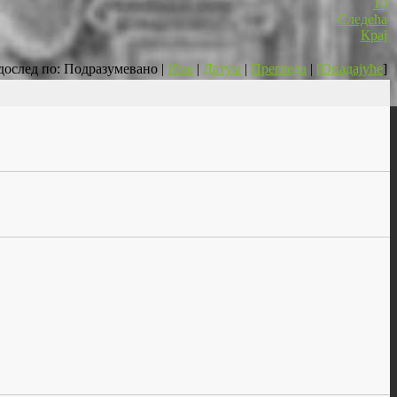
10
Следећа
Крај
дослед по: Подразумевано |
Име
|
Датум
|
Прегледа
|
[Опадајуће
]