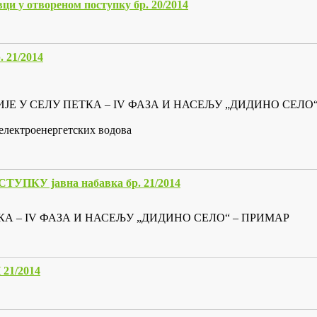
ци у отвореном поступку бр. 20/2014
21/2014
ЈЕ У СЕЛУ ПЕТКА – IV ФАЗА И НАСЕЉУ „ДИДИНО СЕЛО“
електроенергетских водова
У јавна набавка бр. 21/2014
 – IV ФАЗА И НАСЕЉУ „ДИДИНО СЕЛО“ – ПРИМАР
1/2014