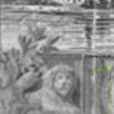
Страна 2 од 30
Старт
Претходна
1
2
3
4
5
6
7
8
9