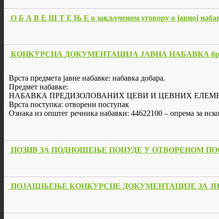
О Б А В Е Ш Т Е Њ Е о закљученом уговору о јавној набав
КОНКУРСНА ДОКУМЕНТАЦИЈА ЈАВНА НАБАВКА бр. 
Врста предмета јавне набавке: набавка добарa.
Предмет набавке:
НАБАВКА ПРЕДИЗОЛОВАНИХ ЦЕВИ И ЦЕВНИХ ЕЛЕМ
Врста поступка: отворени поступак
Ознака из општег речника набавки: 44622100 – опрема за ис
ПОЗИВ ЗА ПОДНОШЕЊЕ ПОНУДЕ У ОТВОРЕНОМ ПОСТУПК
ПОЈАШЊЕЊЕ КОНКУРСНЕ ДОКУМЕНТАЦИЈЕ ЗА ЈН 2