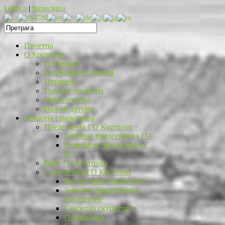
latinica
|
ћирилица
Почетна
O Костолцу
Историјат
Географски положај
Привреда
Градска општина
Грб Костолца
Важни датуми
Локална самоуправа
Председник ГО Костолац
Заменик председника ГО
Помоћник председника
ГО
Веће ГО Костолац
Скупштина ГО Костолац
Председник скупштине
Заменик председника
скупштине
Секретар скупштине
Одборници