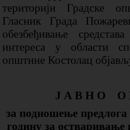
територији Градске о
Гласник Града Пожаревц
обезбеђивање средстав
интереса у области сп
општине Костолац објављу
Ј А В Н О О 
за подношење предлог
годину
за остваривање 