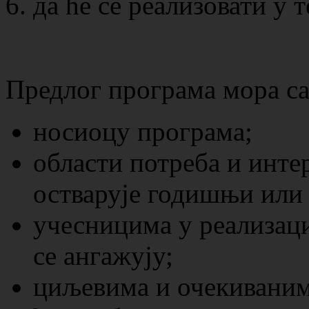
да ће се реализовати у 
Предлог програма мора са
носиоцу програма;
области потреба и интер
остварује годишњи или
учесницима у реализаци
се ангажују;
циљевима и очекиваним