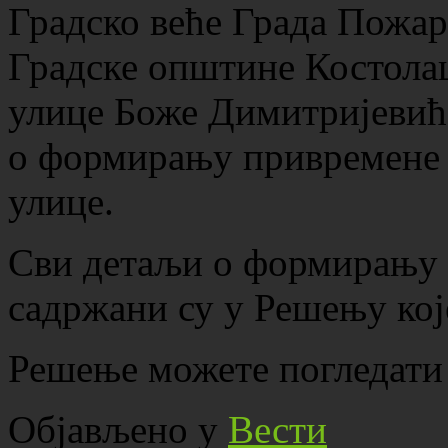
Градско веће Града Пожар
Градске општине Костолац
улице Боже Димитријевића
о формирању привремене 
улице.
Сви детаљи о формирању 
садржани су у Решењу кој
Решење можете погледати
Објављено у
Вести