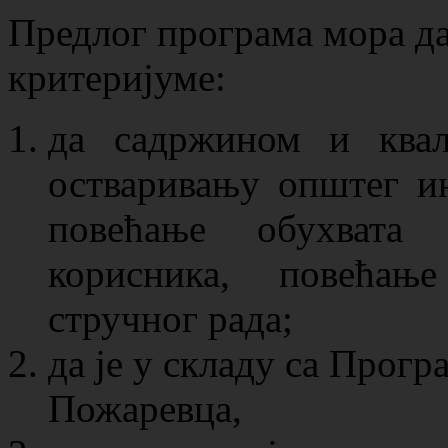
Предлог програма мора да
критеријуме:
да садржином и ква
остваривању општег ин
повећање обухвата 
корисника, повећањ
стручног рада;
да је у складу са Прогр
Пожаревца,