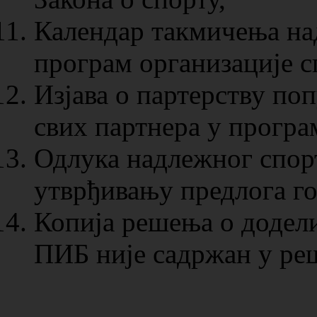
Календар такмичења над
програм организације с
Изјава о партерству по
свих партнера у програ
Одлука надлежног спорт
утврђивању предлога г
Копија решења о додел
ПИБ није садржан у реш