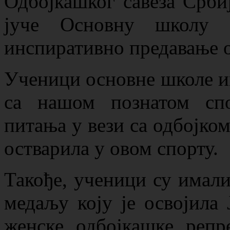
Одбојкашког савеза Србиј
јуче Основну школу 
инспиративно предавање о
Ученици основне школе им
са нашом познатом спо
питања у вези са одбојком,
остварила у овом спорту.
Такође, ученици су имали
медаљу коју је освојила 
женске одбојкашке репр