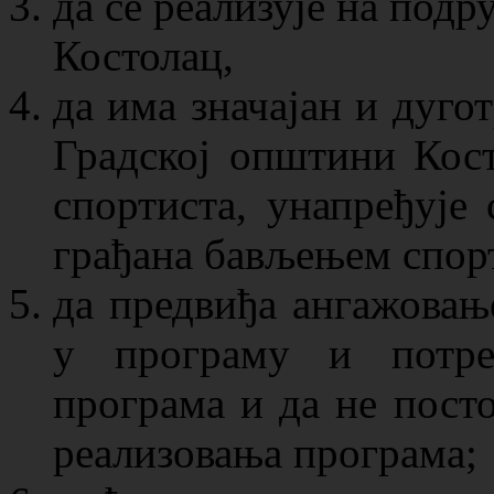
да се реализује на под
Костолац,
да има значајан и дугот
Градској општини Кост
спортиста, унапређује 
грађана бављењем спорт
да предвиђа ангажовање
у програму и потреб
програма и да не пост
реализовања програма;