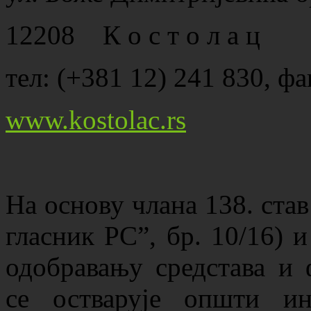
12208 К о с т о л а ц
тел: (+381 12) 241 830, фа
www.kostolac.rs
Нa oснoву члaнa 138. став
гласник РС”, бр. 10/16) и
одобравању средстава и
се остварује општи и