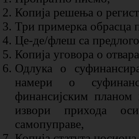
Копија решења о регис
Три примерка обрасца 
Це-де/флеш са предлог
Копија уговора о отвар
Одлука о суфинансир
намери о суфинан
финансијским планом 
извори прихода оси
самопуправе,
Копија статута носиоца