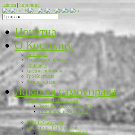
latinica
|
ћирилица
Почетна
O Костолцу
Историјат
Географски положај
Привреда
Градска општина
Грб Костолца
Важни датуми
Локална самоуправа
Председник ГО Костолац
Заменик председника ГО
Помоћник председника
ГО
Веће ГО Костолац
Скупштина ГО Костолац
Председник скупштине