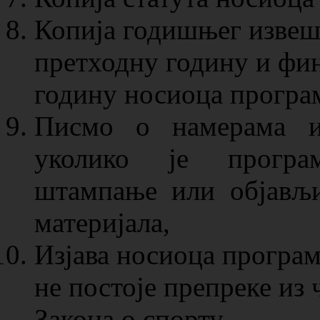
Копија годишњег извешт
претходну годину и фин
годину носиоца програ
Писмо о намерама из
уколико је програ
штампање или објављ
материјала,
Изјава носиоца програм
не постоје препреке из ч
Закона о спорту,