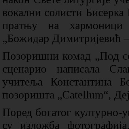
вокални солисти Бисерка
пратњу на хармоници
„Божидар Димитријевић –
Позоришни комад „Под сен
сценарио написала Сл
учитеља Константина Б
позоришта „Catellum“, Де
Поред богатог културно-у
су изложба фотографија