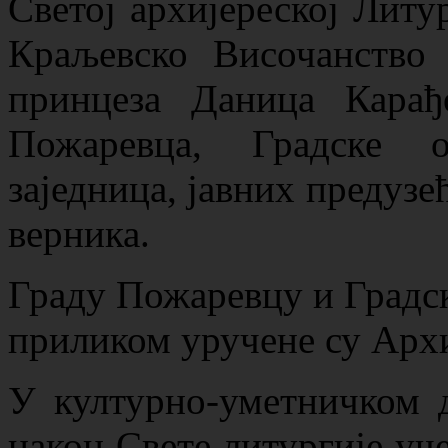
Светој архијереској Литу
Краљевско Височанств
принцеза Даница Карађ
Пожаревца, Градске 
заједница, јавних предузећ
верника.
Граду Пожаревцу и Градс
приликом уручене су Архи
У културно-уметничком д
након Свете литургије уч