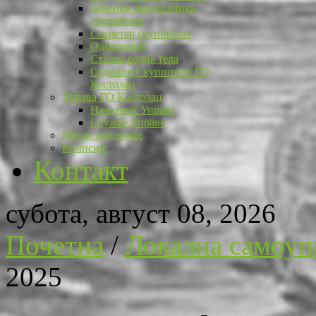
Заменик председника
скупштине
Секретар скупштине
Одборници
Стална радна тела
Седнице Скупштине ГО
Костолац
Управа ГО Костолац
Начелник Управе
Службе Управе
Месне заједнице
Комисије
Контакт
субота, август 08, 2026
Почетна
/
Локална самоуп
2025