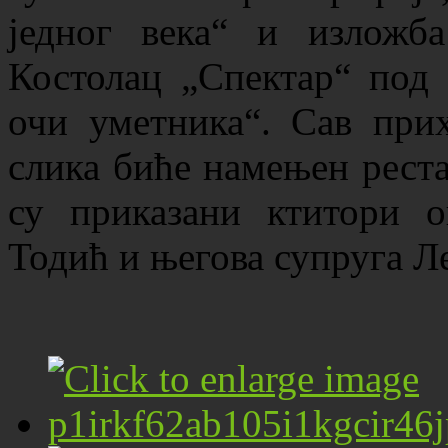
једног века“ и изложб
Костолац „Спектар“ под 
очи уметника“. Сав прих
слика биће намењен реста
су приказани ктитори о
Тодић и његова супруга Л