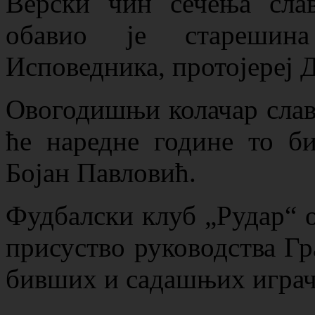
Верски чин сечења сла
обавио је старешин
Исповедника, протојереј Д
Овогодишњи колачар слав
ће наредне године то б
Бојан Павловић.
Фудбалски клуб „Рудар“ о
присуство руководства Гр
бивших и садашњих играч