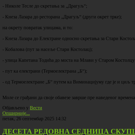
- Николе Тесле до скретања за „Драгуљ“;
- Кнеза Лазара до ресторана „Драгуљ“ (други окрет трке);
на окрету повратак улицама, и то:
- Кнеза Лазара до Електране односно скретања за Стари Костол
- Кобалова (пут за насеље Стари Костолац);
- улица Капетана Тодића до моста на Млави у Старом Костолцу
- пут ка електрани (Термоелектрана „Б“);
- од Термоелектране „Б“ путем ка Виминацијуму где је и циљ т
Моле се грађани да своје обавезе заврше пре наведеног времен
Објављено у
Вести
Опширније...
петак, 26 септембар 2025 14:32
ДЕСЕТА РЕДОВНА СЕДНИЦА СКУ