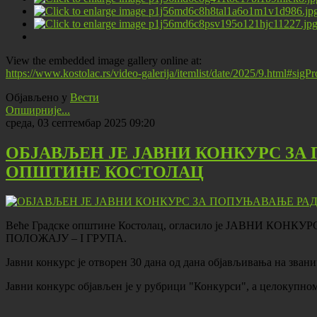
View the embedded image gallery online at:
https://www.kostolac.rs/video-galerija/itemlist/date/2025/9.html#sig
Објављено у
Вести
Опширније...
среда, 03 септембар 2025 09:20
ОБЈАВЉЕН ЈЕ ЈАВНИ КОНКУРС ЗА
ОПШТИНЕ КОСТОЛАЦ
Веће Градске општине Костолац, огласило је ЈАВН
ПОЛОЖАЈУ – I ГРУПА.
Јавни конкурс је отворен 30 дана од дана објављивања на зван
Јавни конкурс објављен је у рубрици "Конкурси", а целокупном