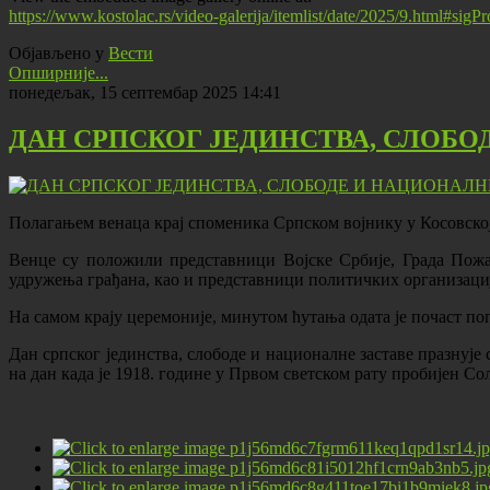
https://www.kostolac.rs/video-galerija/itemlist/date/2025/9.html#sig
Објављено у
Вести
Опширније...
понедељак, 15 септембар 2025 14:41
ДАН СРПСКОГ ЈЕДИНСТВА, СЛОБО
Полагањем венаца крај споменика Српском војнику у Косовској
Венце су положили представници Војске Србије, Града Пожа
удружења грађана, као и представници политичких организаци
На самом крају церемоније, минутом ћутања одата је почаст по
Дан српског јединства, слободе и националне заставе празнује
на дан када је 1918. године у Првом светском рату пробијен Со