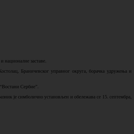
 и националне заставе.
остолац, Браничевског управног округа, борачка удружења и
 “Востани Сербие”.
разник је симболично установљен и обележава се 15. септембра,