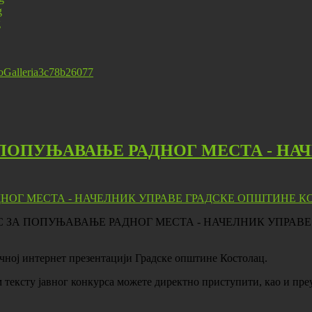
ProGalleria3c78b26077
 ПОПУЊАВАЊЕ РАДНОГ МЕСТА - НА
И КОНКУРС ЗА ПОПУЊАВАЊЕ РАДНОГ МЕСТА - НАЧЕЛНИК У
ичној интернет презентацији Градске општине Костолац.
 тексту јавног конкурса можете директно приступити, као и пре