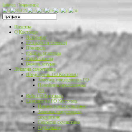
latinica
|
ћирилица
Почетна
O Костолцу
Историјат
Географски положај
Привреда
Градска општина
Грб Костолца
Важни датуми
Локална самоуправа
Председник ГО Костолац
Заменик председника ГО
Помоћник председника
ГО
Веће ГО Костолац
Скупштина ГО Костолац
Председник скупштине
Заменик председника
скупштине
Секретар скупштине
Одборници