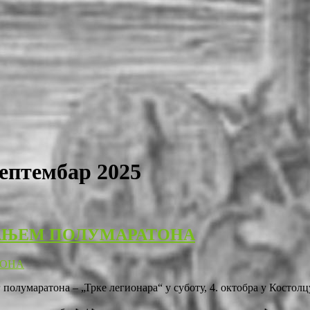
ептембар 2025
ВАЊЕМ ПОЛУМАРАТОНА
г полумаратона – „Трке легионара“ у суботу, 4. октобра у Костол