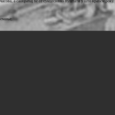
асова, а саобраћај ће се сукцесивно пуштати у што краћем року.
Немање;