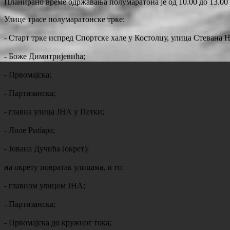
Планирано време одржавања полумаратона је од 10.00 до 13.00 ч
Улице трасе полумаратонске трке:
- Старт трке испред Спортске хале у Костолцу, улица Стевана 
- Боже Димитријевића;
- Првомајска;
- Партизанска;
- главна улица ЈНА у Петки;
- Лоле Рибара;
- Јована Дучића (окрет);
на окрету повратак улицама, и то:
- главном улицом ЈНА;
- Партизанска;
- Првомајска до кружног тока;