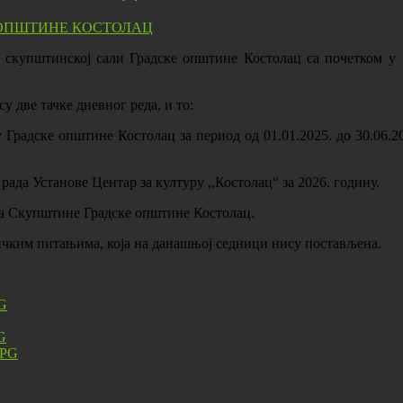
 у скупштинској сали Градске општине Костолац са почетком у 
две тачке дневног реда, и то:
Градске општине Костолац за период од 01.01.2025. до 30.06.20
да Установе Центар за културу ,,Костолац“ за 2026. годину.
ка Скупштине Градске општине Костолац.
ичким питањима, која на данашњој седници нису постављена.