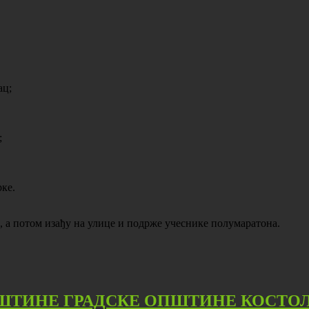
ац;
;
рке.
а, а потом изађу на улице и подрже учеснике полумаратона.
ПШТИНЕ ГРАДСКЕ ОПШТИНЕ КОСТО