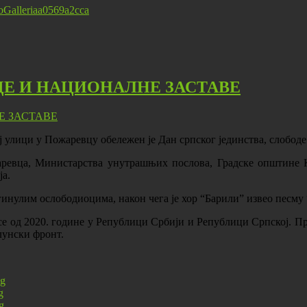
ProGalleriaa0569a2cca
ДЕ И НАЦИОНАЛНЕ ЗАСТАВЕ
 улици у Пожаревцу обележен је Дан српског јединства, слободе
ревца, Министарства унутрашњих послова, Градске општине К
ја.
гинулим ослободиоцима, након чега је хор “Барили” извео песму
 се од 2020. године у Републици Србији и Републици Српској. П
лунски фронт.