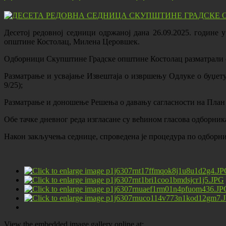
Десетој редовној седници одржаној дана 26.09.2025. године
општине Костолац, Милена Церовшек.
Одборници Скупштине Градске општине Костолац разматрали су 
Разматрање и усвајање Извештаја о извршењу Одлуке о буџету 
9/25);
Разматрање и доношење Решења о давању сагласности на План ра
Обе тачке дневног реда изгласане су већином гласова одборни
Након закључења седнице, спроведена је процедура по одборн
View the embedded image gallery online at: