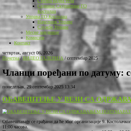
Стална радна тела
Седнице Скупштине ГО
Костолац
Управа ГО Костолац
Начелник Управе
Службе Управе
Месне заједнице
Комисије
Контакт
четвртак, август 06, 2026
Почетна
/
ВИДЕО ГАЛЕРИЈА
/
септембар 2025
Чланци поређани по датуму: с
понедељак, 29 септембар 2025 13:34
ОБАВЕШТЕЊЕ У ВЕЗИ СА ОДРЖА
Обавештавају се грађани да ће због организације 9. Костолачко
11:00 часова.