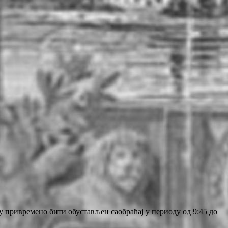
цу привремено бити обустављен саобраћај у периоду од 9:45 до