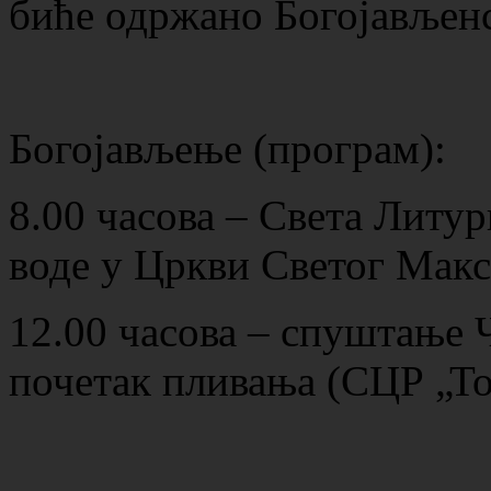
биће одржано Богојављенс
Богојављење (програм):
8.00 часова – Света Литу
воде у Цркви Светог Мак
12.00 часова – спуштање 
почетак пливања (СЦР „Т