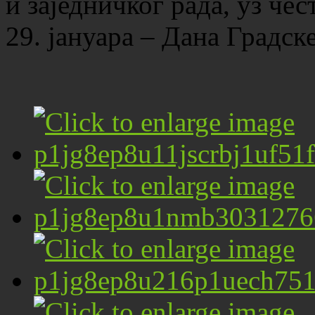
и заједничког рада, уз че
29. јануара – Дана Градс