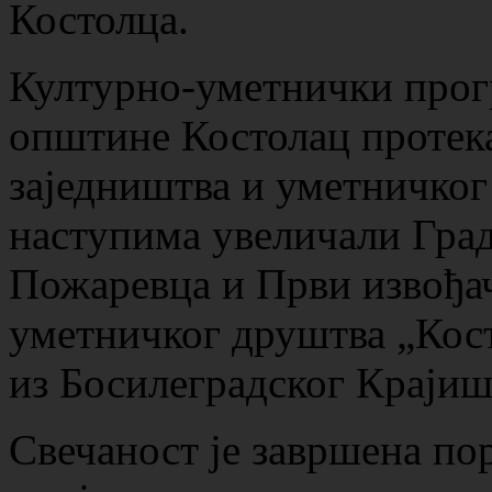
Костолца.
Културно-уметнички прог
општине Костолац протека
заједништва и уметничког 
наступима увеличали Град
Пожаревца и Први извођа
уметничког друштва „Кост
из Босилеградског Крајиш
Свечаност је завршена по