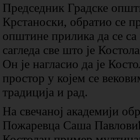
Председник Градске општ
Крстаноски, обратио се пр
општине прилика да се с
сагледа све што је Костола
Он је нагласио да је Кост
простор у којем се векови
традиција и рад.
На свечаној академији об
Пожаревца Саша Павловић, 
Костолац пример мултинац