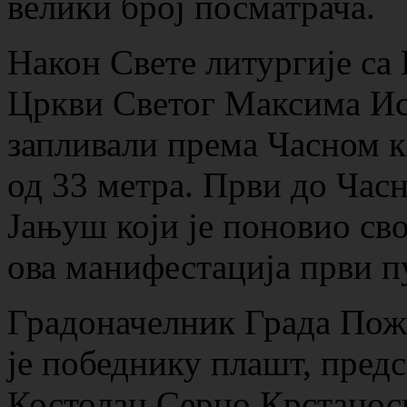
велики број посматрача.
Након Свете литургије са
Цркви Светог Максима Ис
запливали према Часном 
од 33 метра. Први до Часн
Јањуш који је поновио свој
ова манифестација први п
Градоначелник Града Пож
је победнику плашт, пред
Костолац Серџо Крстаноск