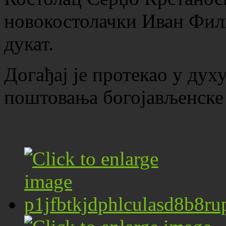
новокостолачки Иван Фил
дукат.
Догађај је протекао у духу
поштовања богојављенске 