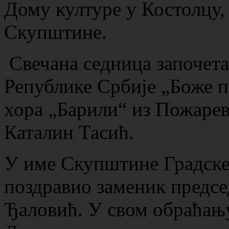
Дому културе у Костолцу,
Скупштине.
Свечана седница започет
Републике Србије „Боже п
хора „Барили“ из Пожаре
Каталин Тасић.
У име Скупштине Градске
поздравио заменик предс
Ђаловић. У свом обраћању,