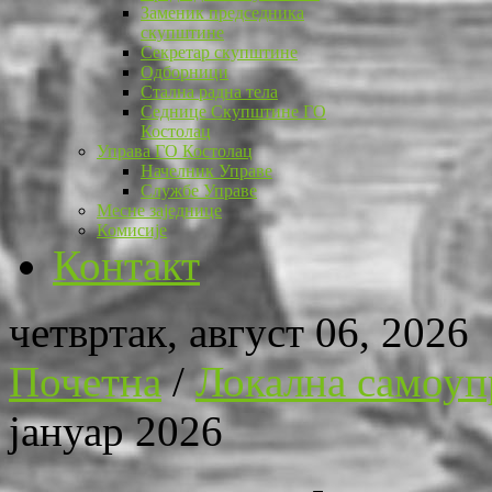
Заменик председника
скупштине
Секретар скупштине
Одборници
Стална радна тела
Седнице Скупштине ГО
Костолац
Управа ГО Костолац
Начелник Управе
Службе Управе
Месне заједнице
Комисије
Контакт
четвртак, август 06, 2026
Почетна
/
Локална самоуп
јануар 2026