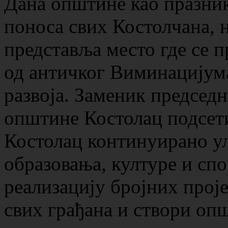
Дана општине као празник
поноса свих Костолчана, 
представља место где се 
од античког Виминацијума
развоја. Заменик председ
општине Костолац подсети
Костолац континуирано ул
образовања, културе и спо
реализацију бројних прој
свих грађана и створи опш