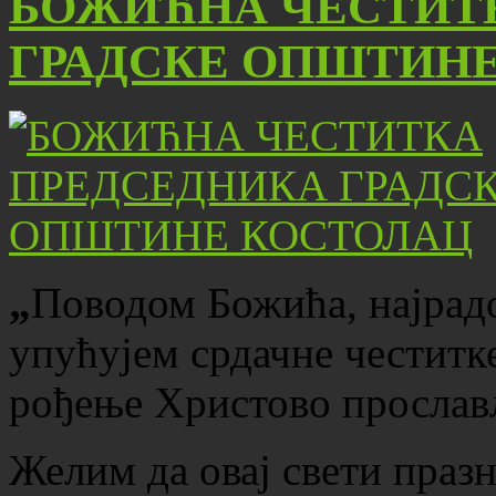
БОЖИЋНА ЧЕСТИТ
ГРАДСКЕ ОПШТИН
„
Поводом Божића, најрад
упућујем срдачне честитк
рођење Христово прослављ
Желим да овај свети праз