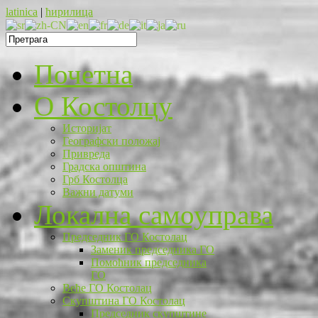
latinica
|
ћирилица
Почетна
O Костолцу
Историјат
Географски положај
Привреда
Градска општина
Грб Костолца
Важни датуми
Локална самоуправа
Председник ГО Костолац
Заменик председника ГО
Помоћник председника
ГО
Веће ГО Костолац
Скупштина ГО Костолац
Председник скупштине