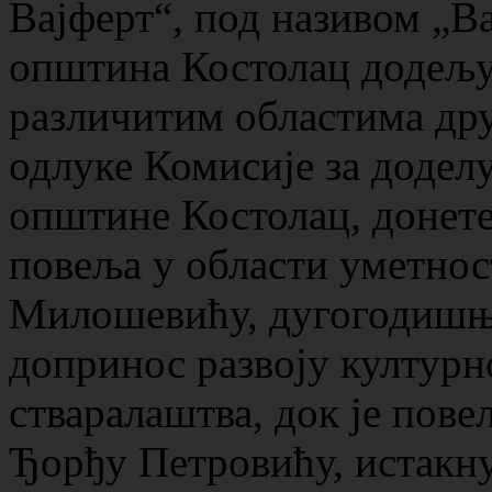
Вајферт“, под називом „Ва
општина Костолац додељуј
различитим областима др
одлуке Комисије за додел
општине Костолац, донете 
повеља у области уметнос
Милошевићу, дугогодишње
допринос развоју култур
стваралаштва, док је пове
Ђорђу Петровићу, истакн