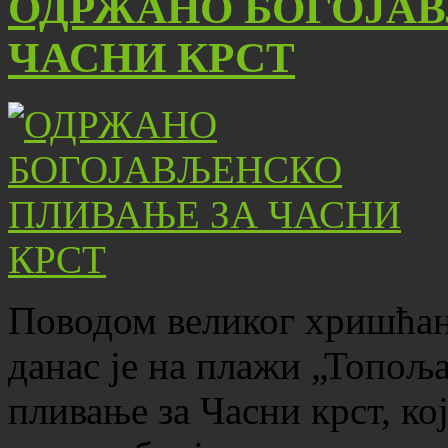
ОДРЖАНО БОГОЈА
ЧАСНИ КРСТ
Поводом великог хришћан
данас је на плажи „Топо
пливање за Часни крст, ко