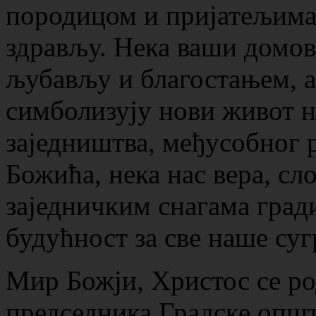
породицом и пријатељима,
здрављу. Нека ваши домо
љубављу и благостањем, а
симболизују нови живот не
заједништва, међусобног 
Божића, нека нас вера, сл
заједничким снагама град
будућност за све наше суг
Мир Божји, Христос се род
председника Градске опш