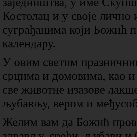
заједништва, у име Скуп
Костолац и у своје лично
суграђанима који Божић п
календару.
У овим светим празнични
срцима и домовима, као и
све животне изазове лакше
љубављу, вером и међусо
Желим вам да Божић прове
здрављу, срећи, љубави и 