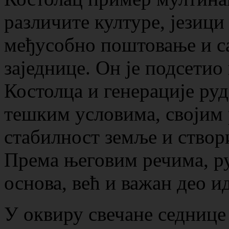
различите културе, језици
међусобно поштовање и са
заједнице. Он је подсетио
Костолца и генерације руда
тешким условима, својим 
стабилност земље и створ
Према његовим речима, ру
основа, већ и важан део и
У оквиру свечане седнице