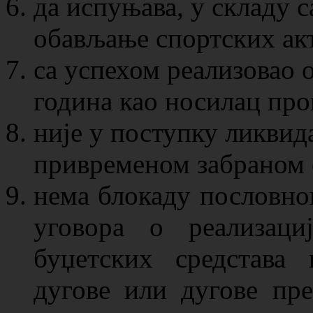
да испуњава, у складу с
обављање спортских акт
са успехом реализовао 
година као носилац про
није у поступку ликвида
привременом забраном 
нема блокаду пословно
уговора о реализаци
буџетских средстава
дугове или дугове пре