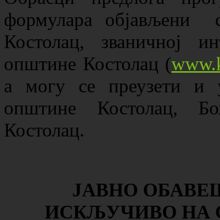
формулара објављени с
Костолац, званичној ин
општине Костолац (
www.k
а могу се преузети и 
општине Костолац, Бо
Костолац.
ЈАВНО ОБАВЕ
ИСКЉУЧИВО НА 