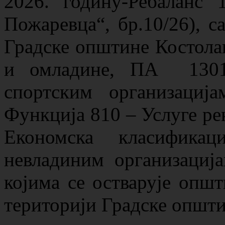
2026. годину-Ребаланс 
Пожаревца“, бр.10/26), с
Градске општине Костолац
и омладине, ПА 1301
спортским организациј
Функција 810 – Услуге рек
Економска класифик
невладиним организациј
којима се остварује општ
територији Градске општи