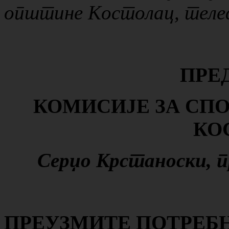
општине Костолац, телеф
ПРЕ
КОМИСИЈЕ ЗА
СП
КО
Серџо Крстаноски
,
п
ПРЕУЗМИТЕ ПОТРЕБН