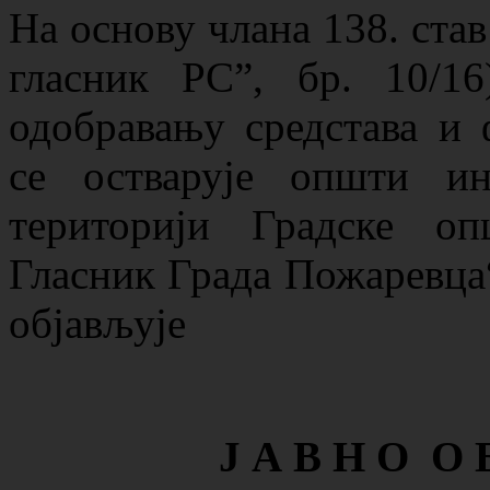
Нa oснoву члaнa 138. став
гласник РС”, бр. 10/1
одобравању средстава и
се остварује општи и
територији Градске о
Гласник Града Пожаревца“,
објављује
Ј А В Н О О 