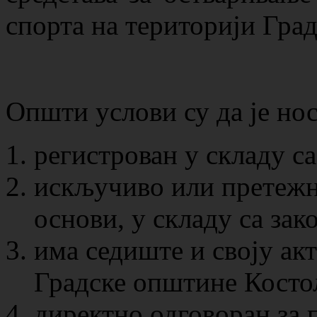
спорта на територији Гра
Општи услови су да је но
регистрован у складу са
искључиво или претежн
основи, у складу са зак
има седиште и своју ак
Градске општине Косто
директно одговоран за 