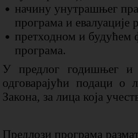
начину унутрашњег пра
програма и евалуације р
претходном и будућем
програма.
У предлог годишњег и 
одговарајући подаци о л
Закона, за лица која учест
Предлози програма размат