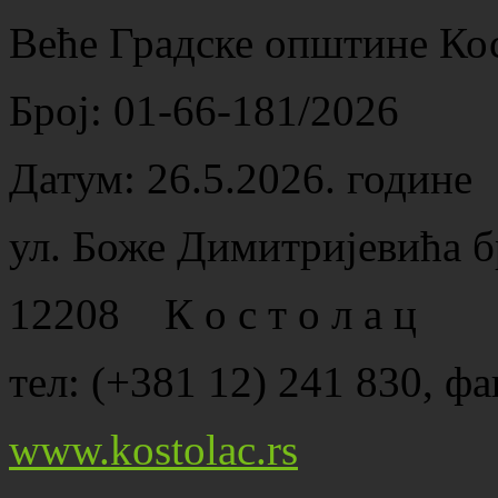
Веће Градске општине Ко
Број: 01-66-181/2026
Датум: 26.5.2026. године
ул. Боже Димитријевића б
12208 К о с т о л а ц
тел: (+381 12) 241 830, фа
www.kostolac.rs