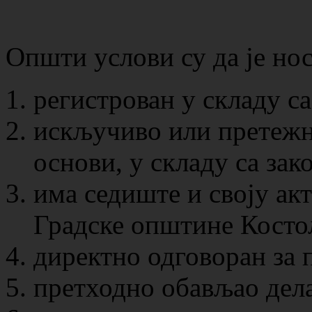
Општи услови су да је но
регистрован у складу са
искључиво или претежн
основи, у складу са зак
има седиште и своју ак
Градске општине Косто
директно одговоран за 
претходно обављао дела