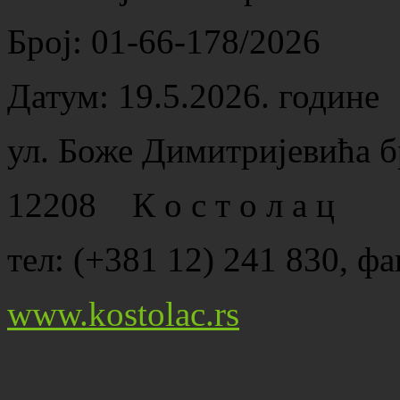
Број: 01-66-178/2026
Датум: 19.5.2026. године
ул. Боже Димитријевића б
12208 К о с т о л а ц
тел: (+381 12) 241 830, фа
www.kostolac.rs