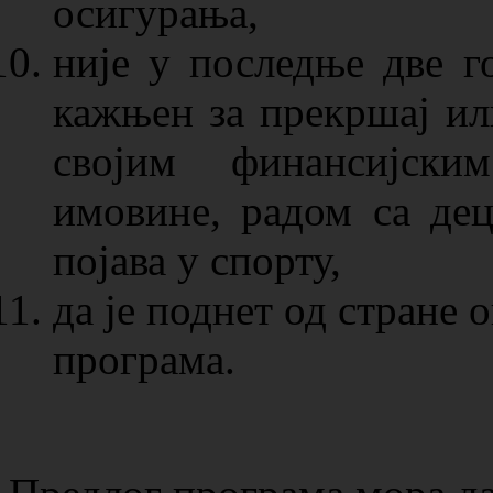
осигурања,
није у последње две 
кажњен за прекршај ил
својим финансијски
имовине, радом са де
појава у спорту,
да је поднет од стране
програма.