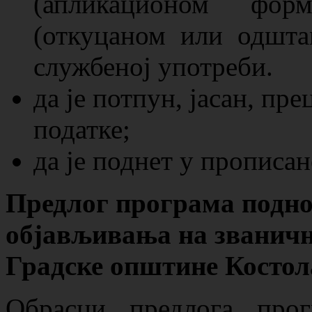
(апликационом фор
(откуцаном или одшта
службеној употреби.
да је потпун, јасан, пр
податке;
да је поднет у прописан
Предлог програма поднос
објављивања
на званичн
Градске општине Костол
Обрасци предлога прог