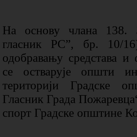
Нa oснoву члaнa 138. 
гласник РС”, бр. 10/1
одобравању средстава и
се остварује општи и
територији Градске о
Гласник Града Пожаревца“,
спорт Градске општине Ко