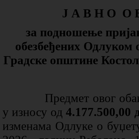
Ј А В Н О О 
за подношење прија
обезбеђених Одлуком 
Градске општине Костола
Предмет овог обавешт
у износу од
4.177.500,00
изменама Одлуке о буџет