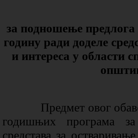
за подношење предлог
годину ради доделе
сред
и интереса
у области с
општи
Предмет овог обавешт
годишњих програма за
средстава за остваривање