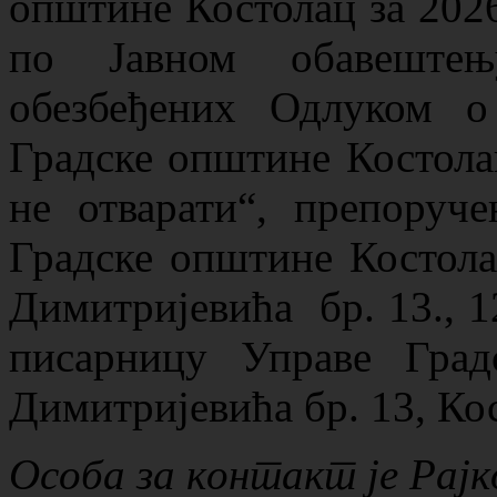
општине Костолац за 2026
по Јавном обавештењ
обезбеђених Одлуком 
Градске општине Костолац
не отварати“, препоруч
Градске општине Костолац
Димитријевића бр. 13., 1
писарницу Управе Град
Димитријевића бр. 13, Ко
Особа за контакт је Рајк