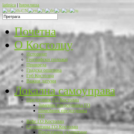
latinica
|
ћирилица
Почетна
O Костолцу
Историјат
Географски положај
Привреда
Градска општина
Грб Костолца
Важни датуми
Локална самоуправа
Председник ГО Костолац
Заменик председника ГО
Помоћник председника
ГО
Веће ГО Костолац
Скупштина ГО Костолац
Председник скупштине