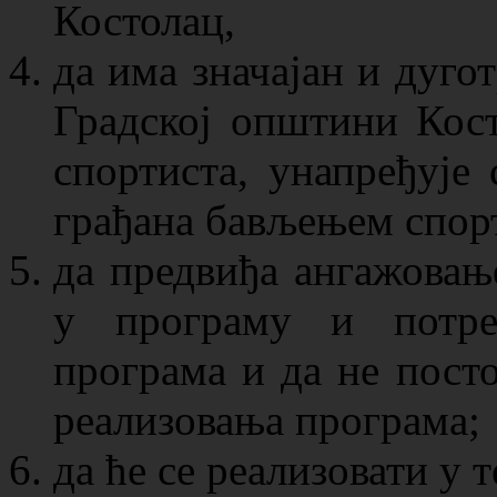
Костолац,
да има значајан и дугот
Градској општини Кост
спортиста, унапређује 
грађана бављењем спорт
да предвиђа ангажовање
у програму и потреб
програма и да не пост
реализовања програма;
да ће се реализовати у 