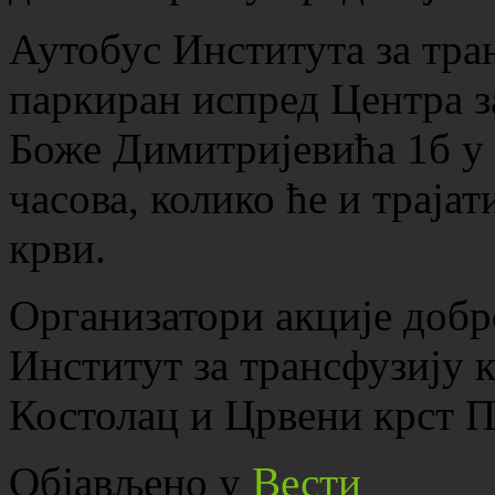
Аутобус Института за тра
паркиран испред Центра з
Боже Димитријевића 1б у 
часова, колико ће и траја
крви.
Организатори акције добр
Институт за трансфузију 
Костолац и Црвени крст 
Објављено у
Вести