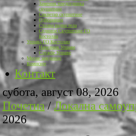
Заменик председника
скупштине
Секретар скупштине
Одборници
Стална радна тела
Седнице Скупштине ГО
Костолац
Управа ГО Костолац
Начелник Управе
Службе Управе
Месне заједнице
Комисије
Контакт
субота, август 08, 2026
Почетна
/
Локална самоуп
2026