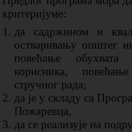
Предлог програма мора да
критеријуме:
да садржином и ква
остваривању општег ин
повећање обухвата 
корисника, повећањ
стручног рада;
да је у складу са Прогр
Пожаревца,
да се реализује на под