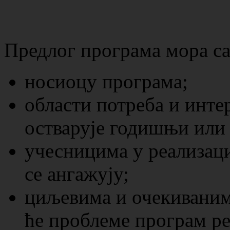
Предлог програма мора са
носиоцу програма;
области потреба и интер
остварује годишњи или
учесницима у реализаци
се ангажују;
циљевима и очекиваним
ће проблеме програм р