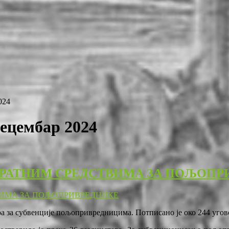
024
децембар 2024
ВРАТНИМ СРЕДСТВИМА ЗА ПОЉОПР
ра за субвенције пољопривредницима. Потписано је око 244 угово