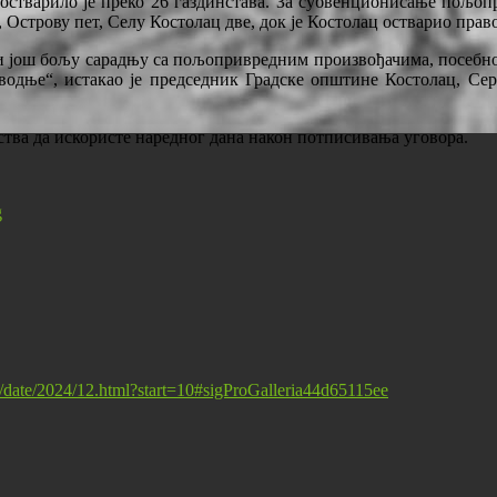
остварило је преко 26 газдинстава. За субвенционисање пољоп
 Острову пет, Селу Костолац две, док је Костолац остварио право
ари још бољу сарадњу са пољопривредним произвођачима, посебн
водње“, истакао је председник Градске општине Костолац, Сер
тва да искористе наредног дана након потписивања уговора.
st/date/2024/12.html?start=10#sigProGalleria44d65115ee