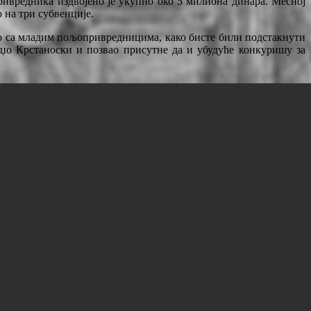
ривредника издвојено је укупно око 5 милиона динара. Месној
 на три субвенције.
о са младим пољопривредницима, како бисте били подстакнути
џо Крстаноски и позвао присутне да и убудуће конкуришу за