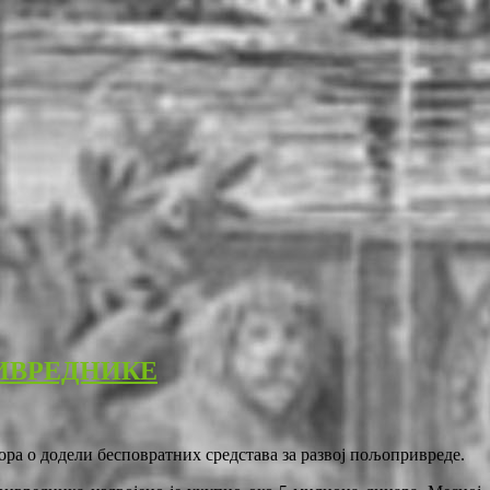
ИВРЕДНИКЕ
ра о додели бесповратних средстава за развој пољопривреде.