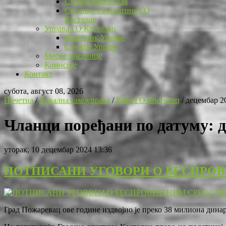
Стална радна тела
Седнице Скупштине ГО
Костолац
Управа ГО Костолац
Начелник Управе
Службе Управе
Месне заједнице
Комисије
Контакт
субота, август 08, 2026
Почетна
/
Локална самоуправа
/
Веће ГО Костолац
/
децембар 2
Чланци поређани по датуму: 
уторак, 10 децембар 2024 13:36
ПОТПИСАНИ УГОВОРИ О БЕСПРО
Град Пожаревац ове године издвојио је преко 38 милиона дина