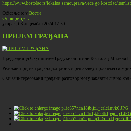
https://www.kostolac.rs/lokalna-samouprava/vece-go-kostolac/itemli
Објављено у
Вести
Опширније...
уторак, 03 децембар 2024 12:39
ПРИЈЕМ ГРАЂАНА
Председница Скупштине Градске општине Костолац Милена Церо
Редован пријем грађана доприноси решавању проблема са којим
Сви заинтересовани грађани разговор могу заказати лично код с