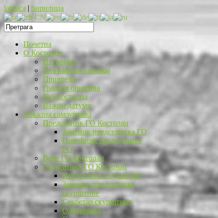
latinica
|
ћирилица
Почетна
O Костолцу
Историјат
Географски положај
Привреда
Градска општина
Грб Костолца
Важни датуми
Локална самоуправа
Председник ГО Костолац
Заменик председника ГО
Помоћник председника
ГО
Веће ГО Костолац
Скупштина ГО Костолац
Председник скупштине
Заменик председника
скупштине
Секретар скупштине
Одборници