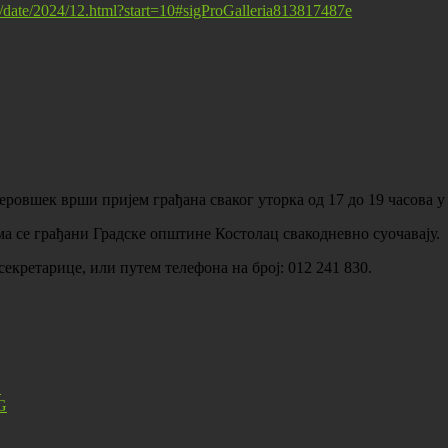
st/date/2024/12.html?start=10#sigProGalleria813817487e
вшек врши пријем грађана сваког уторка од 17 до 19 часова у 
а се грађани Градске општине Костолац свакодневно суочавају.
екретарице, или путем телефона на број: 012 241 830.