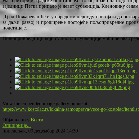
На територији Градске општине Костолац право на подстицај 
заједници Петка припало је девет субвенција, Кленовику седам,
„Град Пожаревац ће и у наредном периоду настојати да оств
за даљи развој и проширење постојеће пољопривредне произ
подстицаје.
Пољопривредници који су добили субвенције моћи ће ова средс
View the embedded image gallery online at:
https://www.kostolac.rs/lokalna-samouprava/vece-go-kostolac/itemli
Објављено у
Вести
Опширније...
понедељак, 09 децембар 2024 14:30