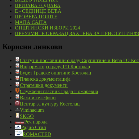
ПРИЈАВА / ОДЈАВА
Е - СЕДНИЦЕ ВЕЋА
ПРОВЕРА ПОШТЕ
МАПА САЈТА
ОПШТИНСКИ ИЗБОРИ 2024
ПРЕУЗМИТЕ ОБРАЗАЦ ЗАХТЕВА ЗА ПРИСТУП ИНФ
Корисни линкови
Статут и пословници о раду Скупштине и Већа ГО Кос
Информатор о раду ГО Костолац
Буџет Градске општине Костолац
Планска документација
Стратешки документи
Службени гласник Града Пожаревца
Важни телефони
Центар за културу Костолац
Viminacium
SKGO
Реч народа
Радио Стил
ROMACTED