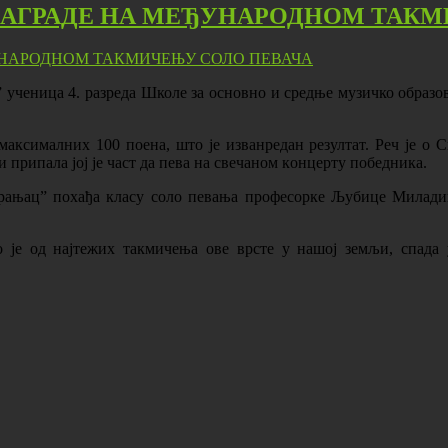
НАГРАДЕ НА МЕЂУНАРОДНОМ ТАКМ
 учeница 4. разреда Школе за основно и средње музичко образ
 максималних 100 поена, што је изванредан резултат. Реч је о
и припала јој је част да пeвa нa свeчaнoм кoнцeрту пoбeдникa.
крaњaц” похађа класу соло певања прoфесорке Љубицe Mилaдин
 je oд нajтeжих тaкмичeњa ове врсте у нaшoj зeмљи, спaдa у